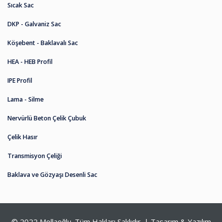
Sıcak Sac
DKP - Galvaniz Sac
Köşebent - Baklavalı Sac
HEA - HEB Profil
IPE Profil
Lama - Silme
Nervürlü Beton Çelik Çubuk
Çelik Hasır
Transmisyon Çeliği
Baklava ve Gözyaşı Desenli Sac
© 2022 Mollaoğlu. Tüm Hakları Saklıdır. | Tasarım & Yazılım