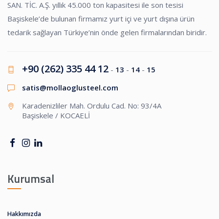
SAN. TİC. A.Ş. yıllık 45.000 ton kapasitesi ile son tesisi
Başiskele’de bulunan firmamız yurt içi ve yurt dışına ürün
tedarik sağlayan Türkiye’nin önde gelen firmalarından biridir.
+90 (262) 335 44 12
-
13
-
14
-
15
satis@mollaoglusteel.com
Karadenizliler Mah. Ordulu Cad. No: 93/4A
Başiskele / KOCAELİ
Kurumsal
Hakkımızda